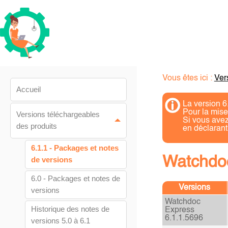
Vous êtes ici :
Ver
Accueil
La version 6
Pour la mise
Versions téléchargeables
Si vous avez
des produits
en déclarant
6.1.1 - Packages et notes
Watchdoc
de versions
6.0 - Packages et notes de
Versions
versions
Watchdoc
Historique des notes de
Express
6.1.1.5696
versions 5.0 à 6.1