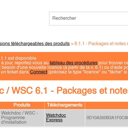
Passer au contenu principal
sions téléchargeables des produits
>
6.1.1 - Packages et notes 
.1.1 est disponible.
 à jour, reportez-vous au
tableau des procédures
pour trouver ce
 besoin d'une nouvelle licence (à partir de la v. 6.1) ou d'aide 
 un ticket dans
Connect
(précisez le type "licence" ou "tâche" s
 / WSC 6.1 - Packages et note
Produits
Téléchargements
Watchdoc / WSC -
Watchdoc
Programme
0D10A350B3A1F0C8
Express
d'installation