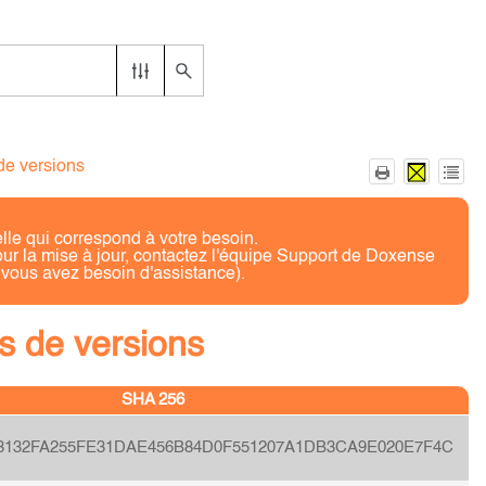
de versions
lle qui correspond à votre besoin.
pour la mise à jour, contactez l'équipe Support de Doxense
i vous avez besoin d'assistance).
s de versions
SHA 256
8132FA255FE31DAE456B84D0F551207A1DB3CA9E020E7F4C