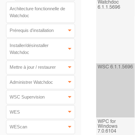
Watchdoc
6.1.1.5696
Architecture fonctionnelle de
Watchdoc
Prérequis d'installation
Installer/désinstaller
Watchdoc
WSC
6.1.1.5696
Mettre à jour / restaurer
Administrer Watchdoc
WSC Supervision
WES
WPC for
Windows
WEScan
7.0.6104