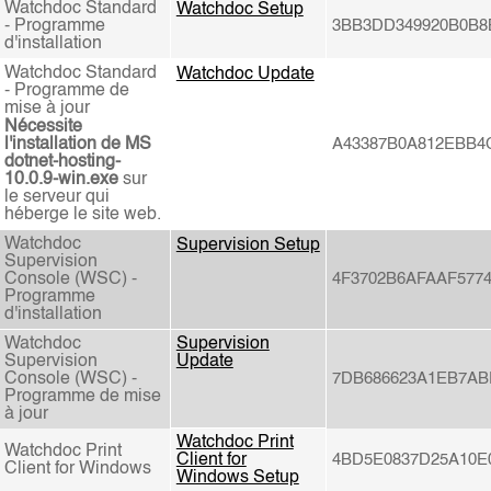
Watchdoc Standard
Watchdoc Setup
-
Programme
3BB3DD349920B0B8
d'installation
Watchdoc Standard
Watchdoc Update
-
Programme de
mise à jour
Nécessite
l'installation de MS
A43387B0A812EBB4
dotnet-hosting-
10.0.9-win.exe
sur
le serveur qui
héberge le site web.
Watchdoc
Supervision Setup
Supervision
Console (WSC) -
4F3702B6AFAAF577
Programme
d'installation
Watchdoc
Supervision
Supervision
Update
Console (WSC) -
7DB686623A1EB7AB
Programme de mise
à jour
Watchdoc Print
Watchdoc Print
Client for
4BD5E0837D25A10E
Client for Windows
Windows Setup