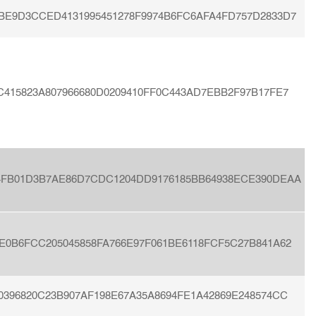
BE9D3CCED4131995451278F9974B6FC6AFA4FD757D2833D7
C415823A807966680D0209410FF0C443AD7EBB2F97B17FE7
4FB01D3B7AE86D7CDC1204DD9176185BB64938ECE390DEAA
E0B6FCC205045858FA766E97F061BE6118FCF5C27B841A62
0396820C23B907AF198E67A35A8694FE1A42869E248574CC