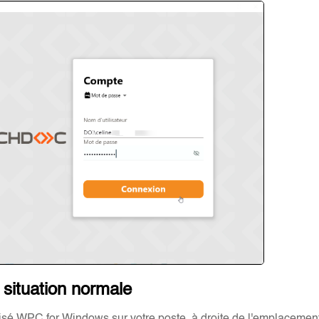
 situation normale
alisé WPC for Windows sur votre poste, à droite de l'emplacement,