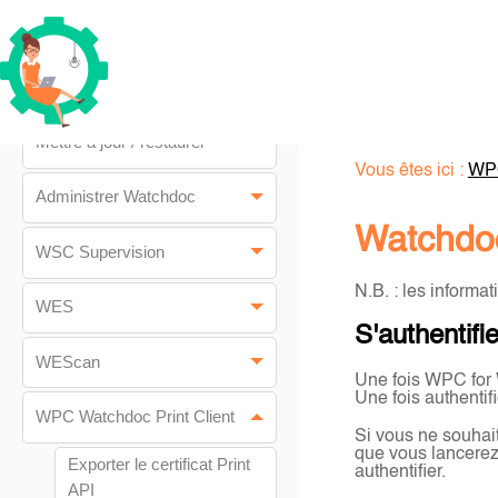
Prérequis d'installation
Installer/désinstaller
Watchdoc
Mettre à jour / restaurer
Vous êtes ici :
WPC
Administrer Watchdoc
Watchdoc
WSC Supervision
N.B. : les informa
WES
S'authentif
WEScan
Une fois WPC for W
Une fois authentifi
WPC Watchdoc Print Client
Si vous ne souhait
que vous lancerez
Exporter le certificat Print
authentifier.
API