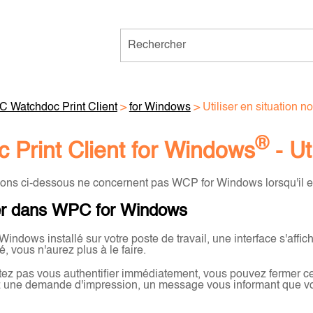
Passer au contenu principal
 Watchdoc Print Client
>
for Windows
>
Utiliser en situation n
®
 Print Client for Windows
- Ut
tions ci-dessous ne concernent pas WCP for Windows lorsqu'il es
ier dans WPC for Windows
indows installé sur votre poste de travail, une interface s'affic
é, vous n'aurez plus à le faire.
ez pas vous authentifier immédiatement, vous pouvez fermer cet
 une demande d'impression, un message vous informant que vou