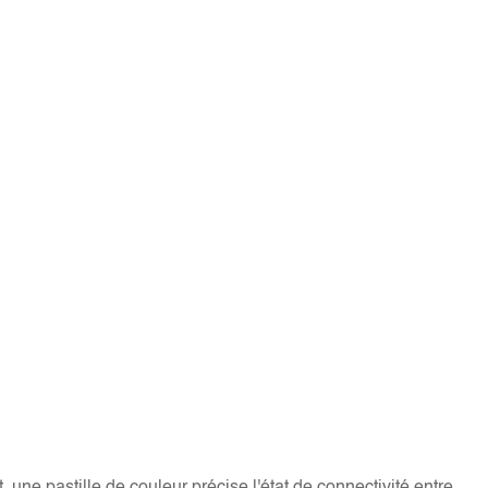
 une pastille de couleur précise l'état de connectivité entre