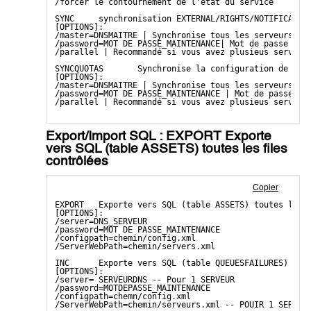
/forcer le contournement de l'état du service
SYNC     synchronisation EXTERNAL/RIGHTS/NOTIFICATIO
[OPTIONS]:
/master=DNSMAITRE | Synchronise tous les serveurs dé
/password=MOT DE PASSE_MAINTENANCE| Mot de passe adm
/parallel | Recommandé si vous avez plusieus serveur
SYNCQUOTAS       Synchronise la configuration de la 
[OPTIONS]:
/master=DNSMAITRE | Synchronise tous les serveurs dé
/password=MOT DE PASSE_MAINTENANCE | Mot de passe ad
/parallel | Recommandé si vous avez plusieus serveur
Export/Import SQL : EXPORT Exporte
vers SQL (table ASSETS) toutes les files
contrôlées
Copier
EXPORT   Exporte vers SQL (table ASSETS) toutes les 
[OPTIONS]:
/server=DNS_SERVEUR
/password=MOT DE PASSE_MAINTENANCE
/configpath=chemin/config.xml
/ServerWebPath=chemin/servers.xml
INC      Exporte vers SQL (table QUEUESFAILURES) tou
[OPTIONS]:
/server= SERVEURDNS -- Pour 1 SERVEUR
/password=MOTDEPASSE_MAINTENANCE
/configpath=chemn/config.xml
/ServerWebPath=chemin/serveurs.xml -- POUIR 1 SERVEU