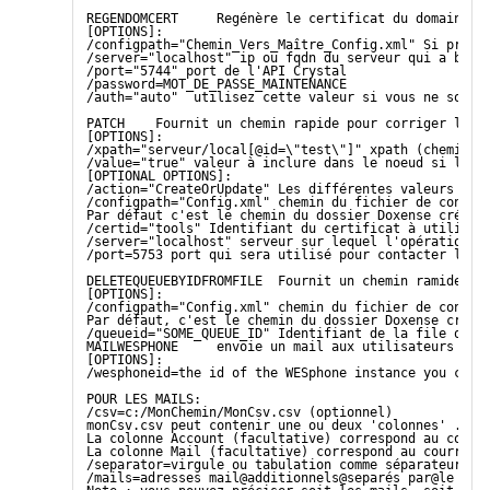
REGENDOMCERT     Regénère le certificat du domaine s
[OPTIONS]:
/configpath="Chemin_Vers_Maître_Config.xml" Si préci
/server="localhost" ip ou fqdn du serveur qui a beso
/port="5744" port de l'API Crystal
/password=MOT_DE_PASSE_MAINTENANCE
/auth="auto"  utilisez cette valeur si vous ne souha
PATCH    Fournit un chemin rapide pour corriger la c
[OPTIONS]:
/xpath="serveur/local[@id=\"test\"]" xpath (chemin) 
/value="true" valeur à inclure dans le noeud si l'ac
[OPTIONAL OPTIONS]:
/action="CreateOrUpdate" Les différentes valeurs son
/configpath="Config.xml" chemin du fichier de config
Par défaut c'est le chemin du dossier Doxense créé l
/certid="tools" Identifiant du certificat à utiliser
/server="localhost" serveur sur lequel l'opération d
/port=5753 port qui sera utilisé pour contacter l'AP
DELETEQUEUEBYIDFROMFILE  Fournit un chemin ramide po
[OPTIONS]:
/configpath="Config.xml" chemin du fichier de config
Par défaut, c'est le chemin du dossier Doxense créé 
/queueid="SOME_QUEUE_ID" Identifiant de la file qui 
MAILWESPHONE     envoie un mail aux utilisateurs les
[OPTIONS]:
/wesphoneid=the id of the WESphone instance you crea
POUR LES MAILS:
/csv=c:/MonChemin/MonCsv.csv (optionnel)
monCsv.csv peut contenir une ou deux 'colonnes' .l'u
La colonne Account (facultative) correspond au compt
La colonne Mail (facultative) correspond au courrier
/separator=virgule ou tabulation comme séparateur po
/mails=adresses mail@additionnels@separés par@le sép