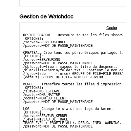
Gestion de Watchdoc
Copier
RESTORESHADOW    Restaure toutes les files shadow ma
[OPTIONS]:
/server=SERVEURKERNEL
/password=MOT DE PASSE_MAINTENANCE
CREATEALL Crée tous les périphériques partagés (avec
[OPTIONS]:
/server=SERVEURDNS
/password=MOT DE PASSE_MAINTENANCE
/obfuscate=true : masque le titre du document.
/blacklist=chemin/folder.txt : Contient le nom de to
/force=true     (force) GROUPE DE FILE=FILE RESEAU.
(défaut) GROUPE DE FILE= NOM DU SERVEUR.
MERGE    Transfère toutes les files d'impression ext
[OPTIONS]:
/slave=DNS_ESCLAVE
/master=DNS_MAITRE
/domain=NOM_DU_CLIENT
/password=MOT DE PASSE_MAINTENANCE
LOG      Change le statut des logs du kernel
[OPTIONS]:
/server=SERVEUR_KERNEL
/level=NIVEAU_DE_TRACE
TRACELEVEL : PROFILE(ALL), DEBUG, INFO, WARNING, ERR
/password=MOT DE PASSE_MAINTENANCE