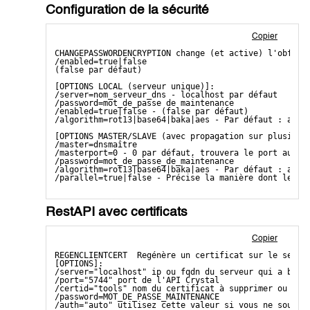
Configuration de la sécurité
Copier
CHANGEPASSWORDENCRYPTION change (et active) l'obfusc
/enabled=true|false 
(false par défaut)
[OPTIONS LOCAL (serveur unique)]:
/server=nom_serveur_dns - localhost par défaut
/password=mot_de_passe de maintenance
/enabled=true|false - (false par défaut)
/algorithm=rot13|base64|baka|aes - Par défaut : aes 
[OPTIONS MASTER/SLAVE (avec propagation sur plusieur
/master=dnsmaître
/masterport=0 - 0 par défaut, trouvera le port autom
/password=mot_de_passe_de_maintenance
/algorithm=rot13|base64|baka|aes - Par défaut : aes 
/parallel=true|false - Précise la manière dont les s
RestAPI avec certificats
Copier
REGENCLIENTCERT  Regénère un certificat sur le serve
[OPTIONS]:
/server="localhost" ip ou fqdn du serveur qui a beso
/port="5744" port de l'API Crystal
/certid="tools" nom du certificat à supprimer ou reg
/password=MOT_DE_PASSE_MAINTENANCE 
/auth="auto" utilisez cette valeur si vous ne souhai