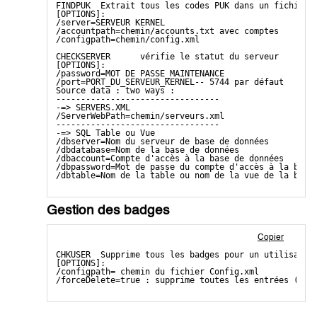
FINDPUK  Extrait tous les codes PUK dans un fichier 
[OPTIONS]:
/server=SERVEUR KERNEL
/accountpath=chemin/accounts.txt avec comptes
/configpath=chemin/config.xml
CHECKSERVER      vérifie le statut du serveur
[OPTIONS]:
/password=MOT DE PASSE_MAINTENANCE
/port=PORT_DU_SERVEUR_KERNEL-- 5744 par défaut
Source data : two ways :
---------------------------------
-=> SERVERS.XML
/ServerWebPath=chemin/serveurs.xml
---------------------------------
-=> SQL Table ou Vue
/dbserver=Nom du serveur de base de données
/dbdatabase=Nom de la base de données
/dbaccount=Compte d'accès à la base de données
/dbpassword=Mot de passe du compte d'accès à la base
/dbtable=Nom de la table ou nom de la vue de la base
Gestion des badges
Copier
CHKUSER  Supprime tous les badges pour un utilisateu
[OPTIONS]:
/configpath= chemin du fichier Config.xml 
/forceDelete=true : supprime toutes les entrées (san