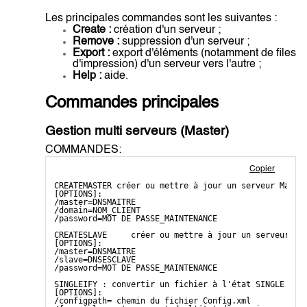
Les principales commandes sont les suivantes :
Create :
création d'un serveur ;
Remove :
suppression d'un serveur ;
Export :
export d'éléments (notamment de files
d'impression) d'un serveur vers l'autre ;
Help :
aide.
Commandes principales
Gestion multi serveurs (Master)
COMMANDES:
Copier
CREATEMASTER créer ou mettre à jour un serveur Maîtr
[OPTIONS]:
/master=DNSMAITRE
/domain=NOM_CLIENT
/password=MOT DE PASSE_MAINTENANCE
CREATESLAVE     créer ou mettre à jour un serveur da
[OPTIONS]:
/master=DNSMAITRE
/slave=DNSESCLAVE
/password=MOT DE PASSE_MAINTENANCE
SINGLEIFY : convertir un fichier à l'état SINGLE (un
[OPTIONS]:
/configpath= chemin du fichier Config.xml