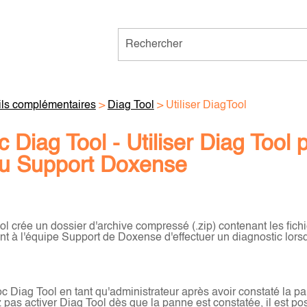
Passer au contenu principal
ils complémentaires
>
Diag Tool
>
Utiliser DiagTool
Diag Tool - Utiliser Diag Tool p
au Support Doxense
 crée un dossier d'archive compressé (.zip) contenant les fichie
nt à l'équipe Support de Doxense d'effectuer un diagnostic lors
 Diag Tool en tant qu'administrateur après avoir constaté la pa
pas activer Diag Tool dès que la panne est constatée, il est poss